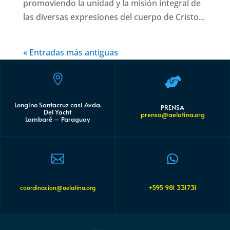
promoviendo la unidad y la misión integral de
las diversas expresiones del cuerpo de Cristo...
« Entradas más antiguas


Longino Santacruz casi Avda.
PRENSA
Del Yacht
prensa@aelatina.org
Lambaré – Paraguay


+595 981 331731
coordinacion@aelatina.org