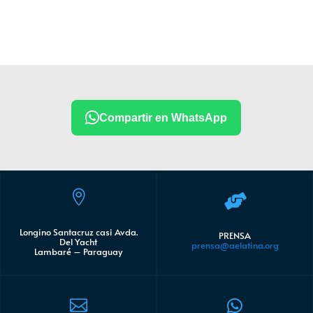
Compartir en WhatsApp


Longino Santacruz casi Avda.
PRENSA
Del Yacht
prensa@aelatina.org
Lambaré – Paraguay

