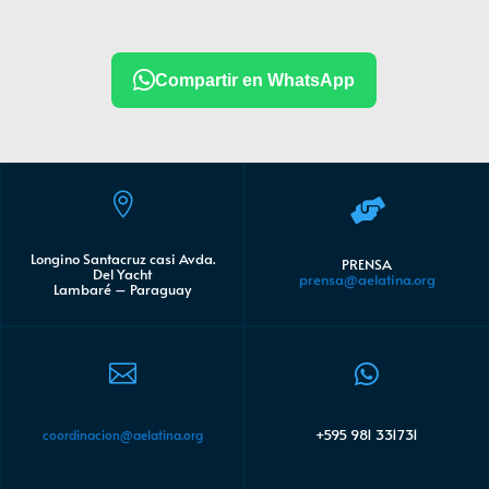
Compartir en WhatsApp


Longino Santacruz casi Avda.
PRENSA
Del Yacht
prensa@aelatina.org
Lambaré – Paraguay


+595 981 331731
coordinacion@aelatina.org