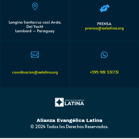


Longino Santacruz casi Avda.
PRENSA
Del Yacht
prensa@aelatina.org
Lambaré – Paraguay


+595 981 331731
coordinacion@aelatina.org
Alianza Evangélica Latina
© 2024 Todos los Derechos Reservados.