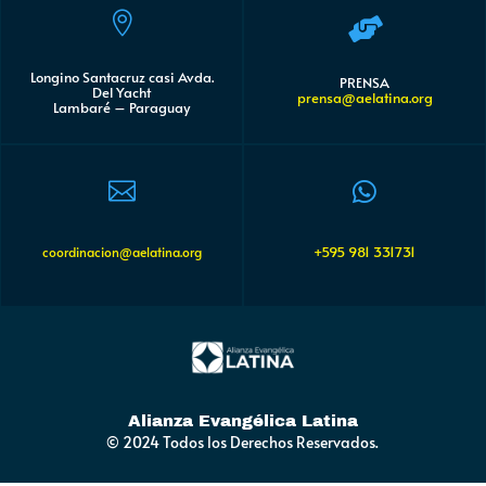


Longino Santacruz casi Avda.
PRENSA
Del Yacht
prensa@aelatina.org
Lambaré – Paraguay


+595 981 331731
coordinacion@aelatina.org
Alianza Evangélica Latina
© 2024 Todos los Derechos Reservados.