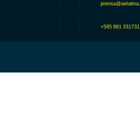
prensa@aelatina.
+595 981 331731