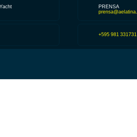
 Yacht
PRENSA
prensa@aelatina.
+595 981 331731