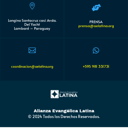


Longino Santacruz casi Avda.
PRENSA
Del Yacht
prensa@aelatina.org
Lambaré – Paraguay


+595 981 331731
coordinacion@aelatina.org
Alianza Evangélica Latina
© 2024 Todos los Derechos Reservados.