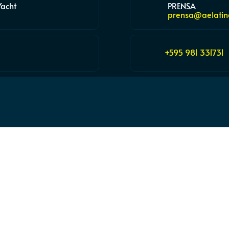
Yacht
PRENSA
prensa@aelatin
+595 981 331731