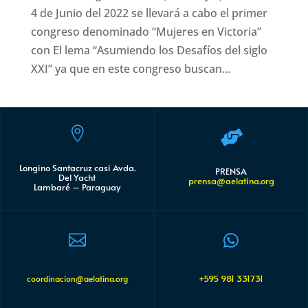
4 de Junio del 2022 se llevará a cabo el primer
congreso denominado “Mujeres en Victoria”
con El lema “Asumiendo los Desafíos del siglo
XXI” ya que en este congreso buscan...


Longino Santacruz casi Avda.
PRENSA
Del Yacht
prensa@aelatina.org
Lambaré – Paraguay


+595 981 331731
coordinacion@aelatina.org