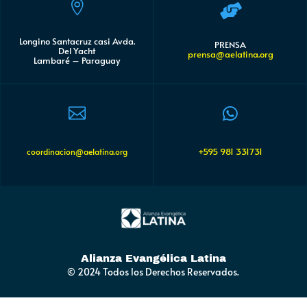


Longino Santacruz casi Avda.
PRENSA
Del Yacht
prensa@aelatina.org
Lambaré – Paraguay


+595 981 331731
coordinacion@aelatina.org
Alianza Evangélica Latina
© 2024 Todos los Derechos Reservados.