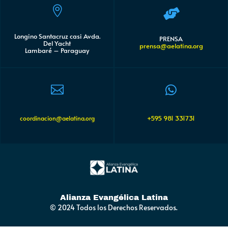


Longino Santacruz casi Avda.
PRENSA
Del Yacht
prensa@aelatina.org
Lambaré – Paraguay


+595 981 331731
coordinacion@aelatina.org
Alianza Evangélica Latina
© 2024 Todos los Derechos Reservados.