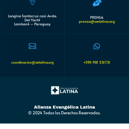


Longino Santacruz casi Avda.
PRENSA
Del Yacht
prensa@aelatina.org
Lambaré – Paraguay


+595 981 331731
coordinacion@aelatina.org
Alianza Evangélica Latina
© 2024 Todos los Derechos Reservados.