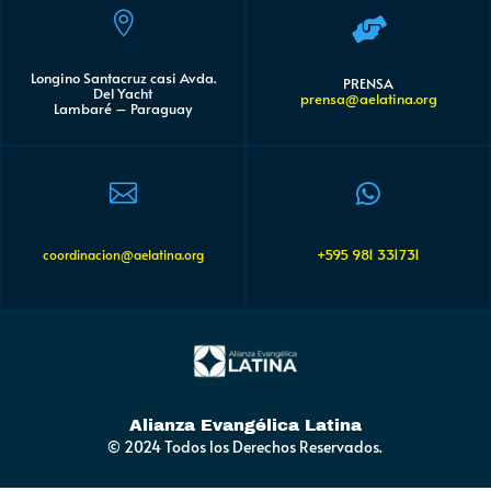


Longino Santacruz casi Avda.
PRENSA
Del Yacht
prensa@aelatina.org
Lambaré – Paraguay


+595 981 331731
coordinacion@aelatina.org
Alianza Evangélica Latina
© 2024 Todos los Derechos Reservados.