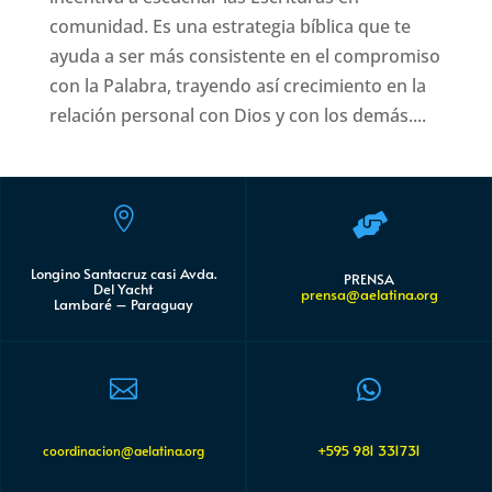
comunidad. Es una estrategia bíblica que te
ayuda a ser más consistente en el compromiso
con la Palabra, trayendo así crecimiento en la
relación personal con Dios y con los demás....


Longino Santacruz casi Avda.
PRENSA
Del Yacht
prensa@aelatina.org
Lambaré – Paraguay


+595 981 331731
coordinacion@aelatina.org