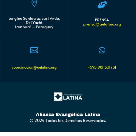


Longino Santacruz casi Avda.
PRENSA
Del Yacht
prensa@aelatina.org
Lambaré – Paraguay


+595 981 331731
coordinacion@aelatina.org
Alianza Evangélica Latina
© 2024 Todos los Derechos Reservados.