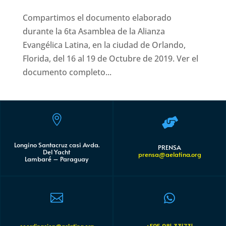
Compartimos el documento elaborado
durante la 6ta Asamblea de la Alianza
Evangélica Latina, en la ciudad de Orlando,
Florida, del 16 al 19 de Octubre de 2019. Ver el
documento completo...


Longino Santacruz casi Avda.
PRENSA
Del Yacht
prensa@aelatina.org
Lambaré – Paraguay


+595 981 331731
coordinacion@aelatina.org