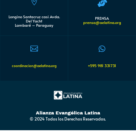


Longino Santacruz casi Avda.
PRENSA
Del Yacht
prensa@aelatina.org
Lambaré – Paraguay


+595 981 331731
coordinacion@aelatina.org
Alianza Evangélica Latina
© 2024 Todos los Derechos Reservados.