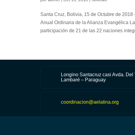
Santa Cruz, Bolivia, 15 de Octubre de 2018
Anual Ordinaria de la Alianza Evangélica La
participación de 21 de las 22 naciones integr
Longino Santacruz casi Avda. Del
Lambaré – Paraguay
coordinacion@aelatina.org