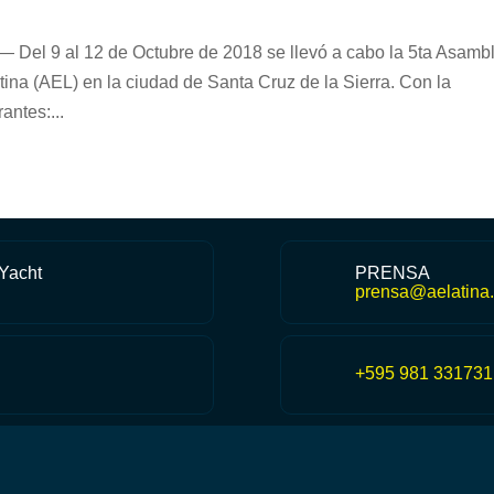
 — Del 9 al 12 de Octubre de 2018 se llevó a cabo la 5ta Asamb
tina (AEL) en la ciudad de Santa Cruz de la Sierra. Con la
antes:...
 Yacht
PRENSA
prensa@aelatina.
+595 981 331731