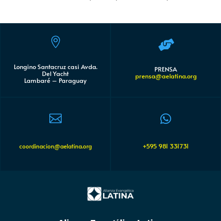


Longino Santacruz casi Avda.
PRENSA
Del Yacht
prensa@aelatina.org
Lambaré – Paraguay


+595 981 331731
coordinacion@aelatina.org