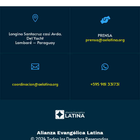


Longino Santacruz casi Avda.
PRENSA
Del Yacht
prensa@aelatina.org
Lambaré – Paraguay


+595 981 331731
coordinacion@aelatina.org
Alianza Evangélica Latina
© 2024 Todos los Derechos Reservados.