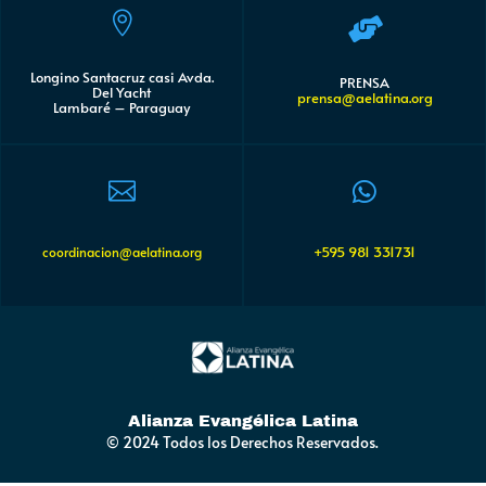


Longino Santacruz casi Avda.
PRENSA
Del Yacht
prensa@aelatina.org
Lambaré – Paraguay


+595 981 331731
coordinacion@aelatina.org
Alianza Evangélica Latina
© 2024 Todos los Derechos Reservados.