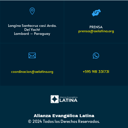


Longino Santacruz casi Avda.
PRENSA
Del Yacht
prensa@aelatina.org
Lambaré – Paraguay


+595 981 331731
coordinacion@aelatina.org
Alianza Evangélica Latina
© 2024 Todos los Derechos Reservados.