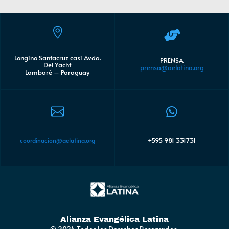


Longino Santacruz casi Avda.
PRENSA
Del Yacht
prensa@aelatina.org
Lambaré – Paraguay


+595 981 331731
coordinacion@aelatina.org
Alianza Evangélica Latina