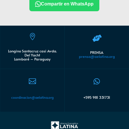
Compartir en WhatsApp


Longino Santacruz casi Avda.
PRENSA
Del Yacht
prensa@aelatina.org
Lambaré – Paraguay


+595 981 331731
coordinacion@aelatina.org