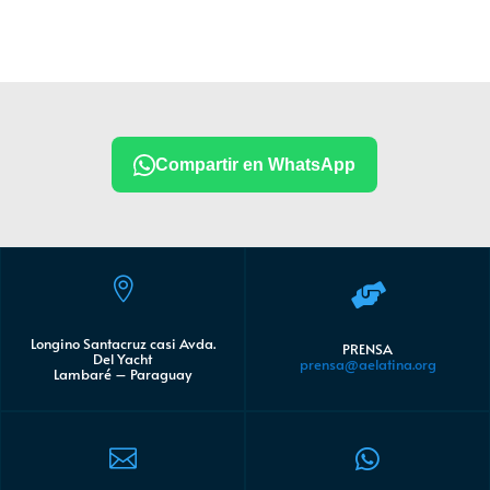
Compartir en WhatsApp


Longino Santacruz casi Avda.
PRENSA
Del Yacht
prensa@aelatina.org
Lambaré – Paraguay

