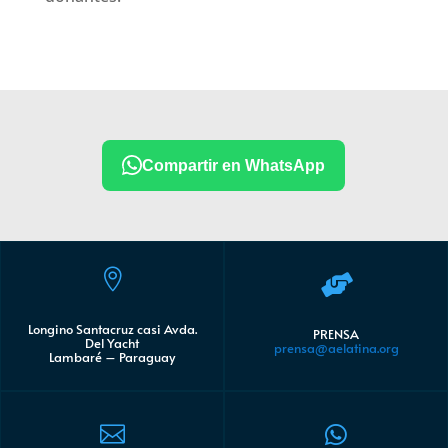
Compartir en WhatsApp


Longino Santacruz casi Avda.
PRENSA
Del Yacht
prensa@aelatina.org
Lambaré – Paraguay

