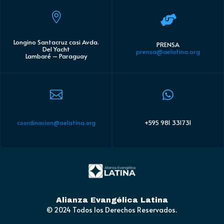


Longino Santacruz casi Avda.
PRENSA
Del Yacht
prensa@aelatina.org
Lambaré – Paraguay


+595 981 331731
coordinacion@aelatina.org
Alianza Evangélica Latina
© 2024 Todos los Derechos Reservados.