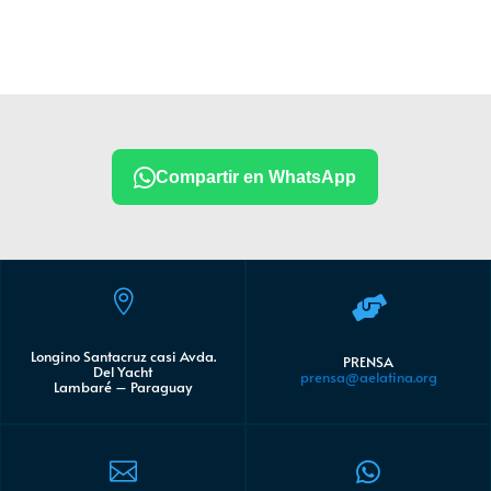
Compartir en WhatsApp


Longino Santacruz casi Avda.
PRENSA
Del Yacht
prensa@aelatina.org
Lambaré – Paraguay

