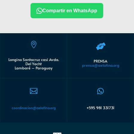
Compartir en WhatsApp


Longino Santacruz casi Avda.
PRENSA
Del Yacht
prensa@aelatina.org
Lambaré – Paraguay


+595 981 331731
coordinacion@aelatina.org