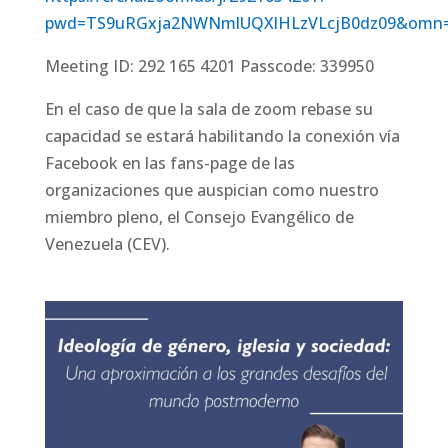
pwd=TS9uRGxja2NWNmlUQXlHLzVLcjB0dz09&omn=
Meeting ID: 292 165 4201 Passcode: 339950
En el caso de que la sala de zoom rebase su
capacidad se estará habilitando la conexión vía
Facebook en las fans-page de las
organizaciones que auspician como nuestro
miembro pleno, el Consejo Evangélico de
Venezuela (CEV).