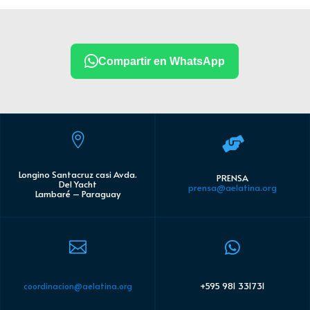
Compartir en WhatsApp


Longino Santacruz casi Avda.
PRENSA
Del Yacht
prensa@aelatina.org
Lambaré – Paraguay


+595 981 331731
coordinacion@aelatina.org