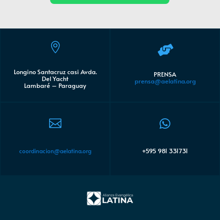


Longino Santacruz casi Avda.
PRENSA
Del Yacht
prensa@aelatina.org
Lambaré – Paraguay


+595 981 331731
coordinacion@aelatina.org