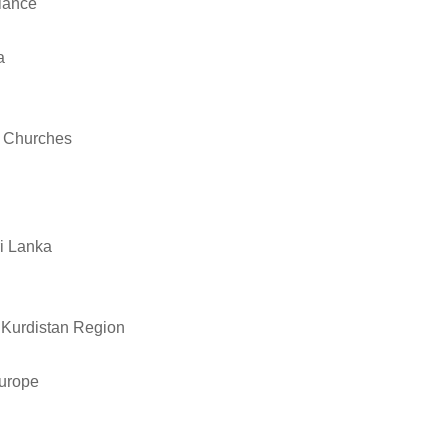
liance
a
al Churches
ri Lanka
i Kurdistan Region
Europe