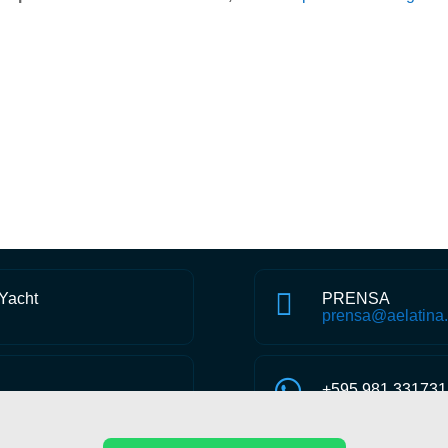
Compartir en WhatsApp

 Yacht
PRENSA
prensa@aelatina.

+595 981 331731