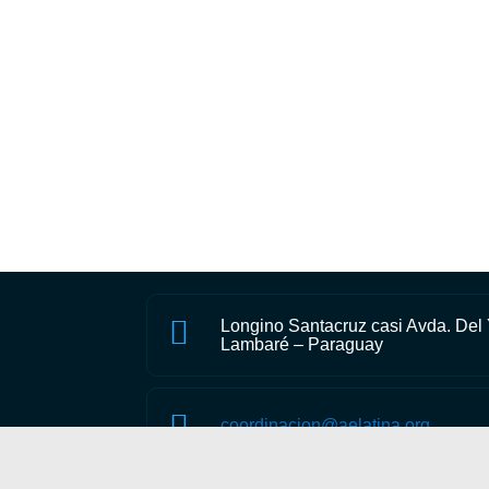

Longino Santacruz casi Avda. Del
Lambaré – Paraguay

coordinacion@aelatina.org