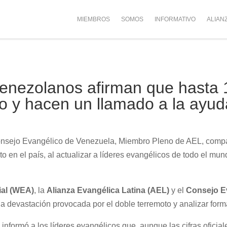
MIEMBROS
SOMOS
INFORMATIVO
ALIAN
venezolanos afirman que hasta
do y hacen un llamado a la ayud
Consejo Evangélico de Venezuela, Miembro Pleno de AEL, compar
o en el país, al actualizar a líderes evangélicos de todo el mu
ial (WEA)
, la
Alianza Evangélica Latina (AEL)
y el
Consejo E
a devastación provocada por el doble terremoto y analizar form
 informó a los líderes evangélicos que, aunque las cifras oficial