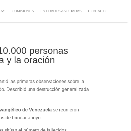
ZAS
COMISIONES
ENTIDADES ASOCIADAS
CONTACTO
 10.000 personas
a y la oración
tió las primeras observaciones sobre la
ndo. Describió una destrucción generalizada
vangélico de Venezuela
se reunieron
as de brindar apoyo.
es sitúan el número de fallecidos