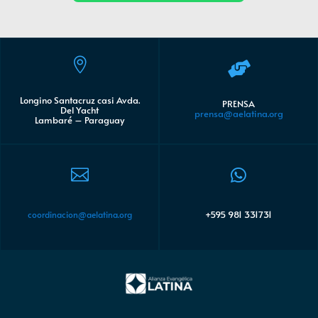


Longino Santacruz casi Avda.
PRENSA
Del Yacht
prensa@aelatina.org
Lambaré – Paraguay


+595 981 331731
coordinacion@aelatina.org