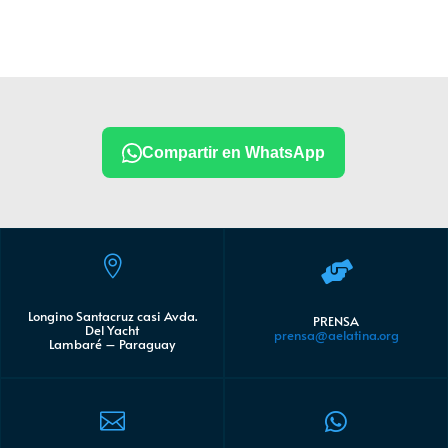
Compartir en WhatsApp


Longino Santacruz casi Avda.
PRENSA
Del Yacht
prensa@aelatina.org
Lambaré – Paraguay

