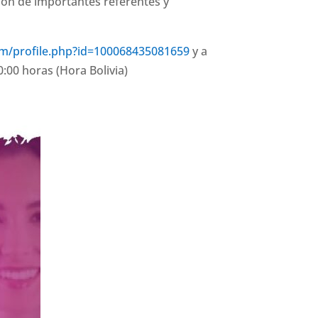
ción de importantes referentes y
om/profile.php?id=100068435081659
y a
0:00 horas (Hora Bolivia)