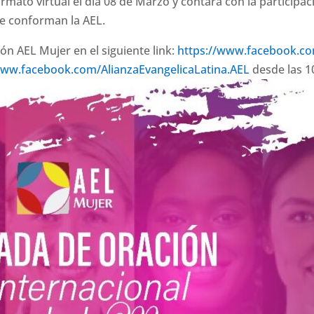
rmato virtual el día 08 de Marzo y contará con la participa
e conforman la AEL.
ón AEL Mujer en el siguiente link:
https://www.facebook.c
www.facebook.com/AlianzaEvangelicaLatina.AEL
desde las 1