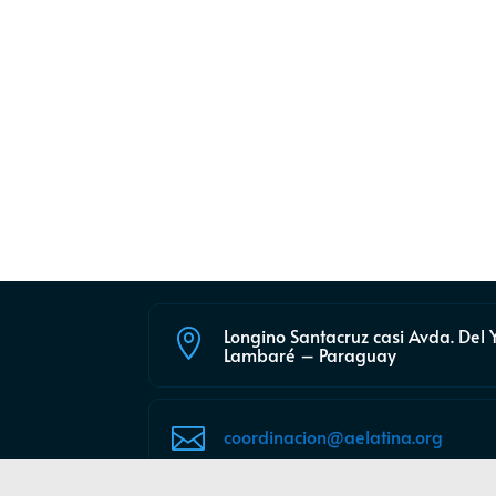
Longino Santacruz casi Avda. Del 

Lambaré – Paraguay

coordinacion@aelatina.org