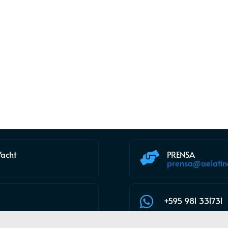
Compartir en WhatsApp
Yacht
PRENSA

prensa@aelatin

+595 981 331731