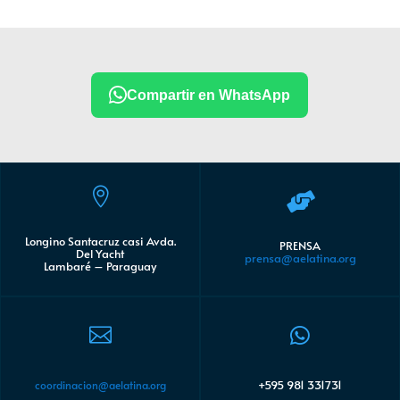
Compartir en WhatsApp


Longino Santacruz casi Avda.
PRENSA
Del Yacht
prensa@aelatina.org
Lambaré – Paraguay


+595 981 331731
coordinacion@aelatina.org