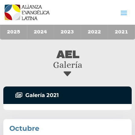
2025
2025
2024
2024
2023
2023
2022
2022
2021
2021
AEL
Galería
C

Galería 2021
Octubre