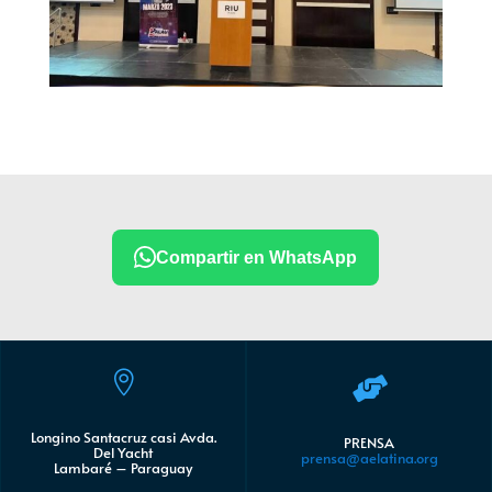
Compartir en WhatsApp


Longino Santacruz casi Avda.
PRENSA
Del Yacht
prensa@aelatina.org
Lambaré – Paraguay