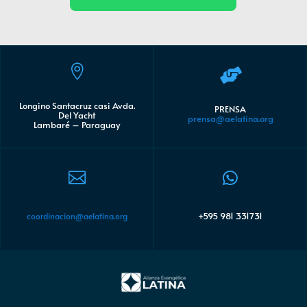


Longino Santacruz casi Avda.
PRENSA
Del Yacht
prensa@aelatina.org
Lambaré – Paraguay


+595 981 331731
coordinacion@aelatina.org