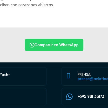
eciben con corazones abiertos.
Compartir en WhatsApp
 Yacht
PRENSA

prensa@aelatina

+595 981 331731