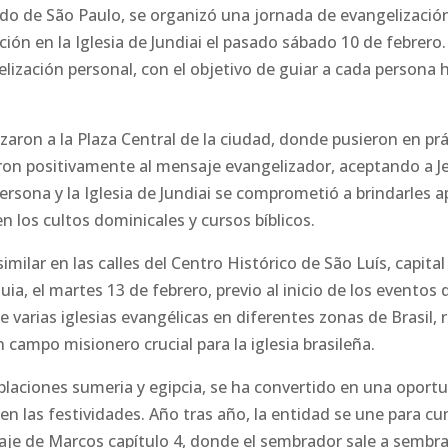
tado de São Paulo, se organizó una jornada de evangelización
ción en la Iglesia de Jundiai el pasado sábado 10 de febrer
gelización personal, con el objetivo de guiar a cada persona
aron a la Plaza Central de la ciudad, donde pusieron en prác
eron positivamente al mensaje evangelizador, aceptando a Je
rsona y la Iglesia de Jundiai se comprometió a brindarles 
n los cultos dominicales y cursos bíblicos.
similar en las calles del Centro Histórico de São Luís, capita
luia, el martes 13 de febrero, previo al inicio de los eventos d
 de varias iglesias evangélicas en diferentes zonas de Brasi
 campo misionero crucial para la iglesia brasileña.
poblaciones sumeria y egipcia, se ha convertido en una oport
n en las festividades. Año tras año, la entidad se une para 
aje de Marcos capítulo 4, donde el sembrador sale a sembrar 