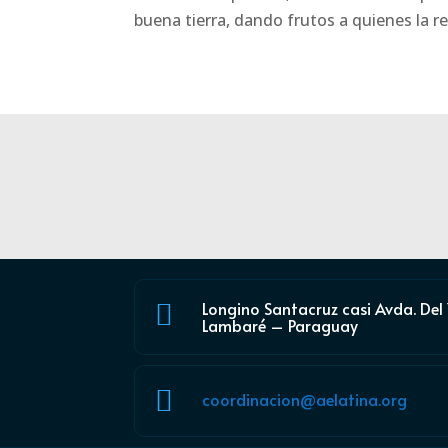
buena tierra, dando frutos a quienes la r
Longino Santacruz casi Avda. Del

Lambaré – Paraguay

coordinacion@aelatina.org