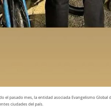
rado el pasado mes, la entidad asociada Evangelismo Global 
ntes ciudades del país.