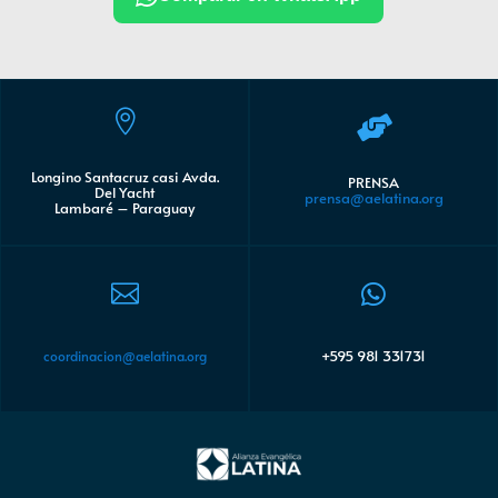


Longino Santacruz casi Avda.
PRENSA
Del Yacht
prensa@aelatina.org
Lambaré – Paraguay


+595 981 331731
coordinacion@aelatina.org