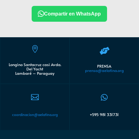
Compartir en WhatsApp


Longino Santacruz casi Avda.
PRENSA
Del Yacht
prensa@aelatina.org
Lambaré – Paraguay


+595 981 331731
coordinacion@aelatina.org