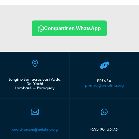
Compartir en WhatsApp


Longino Santacruz casi Avda.
PRENSA
Del Yacht
prensa@aelatina.org
Lambaré – Paraguay


+595 981 331731
coordinacion@aelatina.org