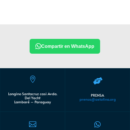
Compartir en WhatsApp


Longino Santacruz casi Avda.
PRENSA
Del Yacht
prensa@aelatina.org
Lambaré – Paraguay

