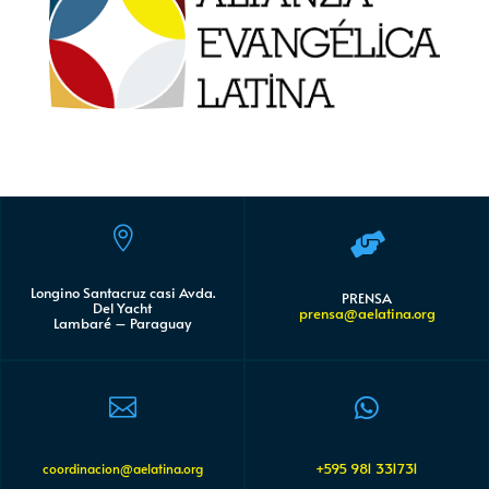


Longino Santacruz casi Avda.
PRENSA
Del Yacht
prensa@aelatina.org
Lambaré – Paraguay


+595 981 331731
coordinacion@aelatina.org