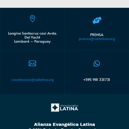


Longino Santacruz casi Avda.
PRENSA
Del Yacht
prensa@aelatina.org
Lambaré – Paraguay


+595 981 331731
coordinacion@aelatina.org
Alianza Evangélica Latina