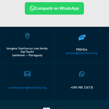
Compartir en WhatsApp


Longino Santacruz casi Avda.
PRENSA
Del Yacht
prensa@aelatina.org
Lambaré – Paraguay


+595 981 331731
coordinacion@aelatina.org